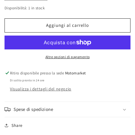
quantità
quantità
Disponibilitá: 1 in stock
per
per
Portapacchi
Portapacchi
posteriore
posteriore
Aggiungi al carrello
Givi
Givi
Peugeot
Peugeot
Vivacity
Vivacity
50-
50-
100cc
100cc
Altre opzioni di pagamento
1999/02
1999/02
art.SR62
art.SR62
Ritiro disponibile presso la sede
Motomarket
Di solito pronto in 24 ore
Visualizza i dettagli del negozio
Spese di spedizione
Share