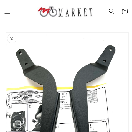
Vai
direttamente
Carrell
ai contenuti
Passa alle
informazioni
sul prodotto