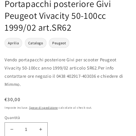
Portapacchi posteriore Givi
Peugeot Vivacity 50-100cc
1999/02 art.SR62
Aprilia
Catalogo
Peugeot
Vendo portapacchi posteriore Givi per scooter Peugeot
Vivacity 50-100cc anno 1999/02 articolo SR62.Per info
contattare ore negozio il 0438 402917-403036 e chiedere di
Mimmo.
Prezzo
€30,00
di
Imposte incluse.
Spese di spedizione
calcolate al check-out.
listino
Quantità
Diminuisci
Aumenta