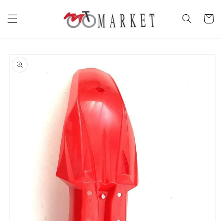
Vai
direttamente
Carrell
ai contenuti
Passa alle
informazioni
sul prodotto