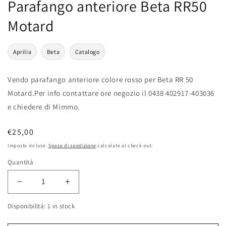
Parafango anteriore Beta RR50
Motard
Aprilia
Beta
Catalogo
Vendo parafango anteriore colore rosso per Beta RR 50
Motard.Per info contattare ore negozio il 0438 402917-403036
e chiedere di Mimmo.
Prezzo
€25,00
di
Imposte incluse.
Spese di spedizione
calcolate al check-out.
listino
Quantità
Diminuisci
Aumenta
quantità
quantità
Disponibilitá: 1 in stock
per
per
Parafango
Parafango