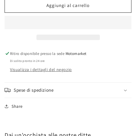
anteriore
anteriore
Aggiungi al carrello
Beta
Beta
RR50
RR50
Motard
Motard
Ritiro disponibile presso la sede
Motomarket
Di solito pronto in 24 ore
Visualizza i dettagli del negozio
Spese di spedizione
Share
Dai un'occhiata alle nostre ditte