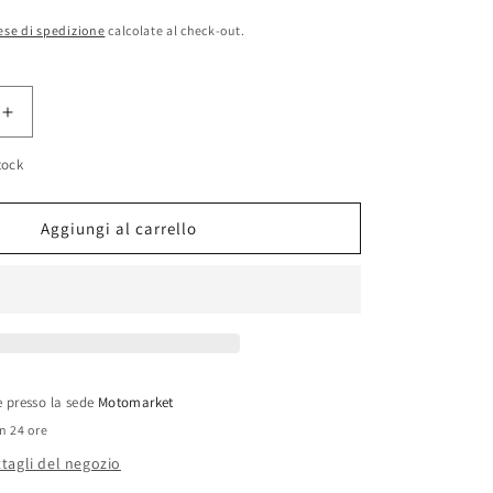
ese di spedizione
calcolate al check-out.
Aumenta
quantità
tock
per
Freccia
anteriore
Aggiungi al carrello
SX
quad
Kymco
Maxxer
300cc
le presso la sede
Motomarket
in 24 ore
ttagli del negozio