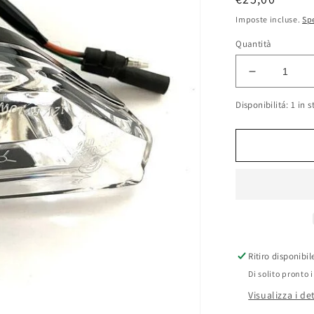
di
Imposte incluse.
Sp
listino
Quantità
Diminuisci
quantità
Disponibilitá: 1 in s
per
Freccia
anteriore
SX
quad
Kymco
Maxxer
300cc
Ritiro disponibi
Di solito pronto 
Visualizza i de