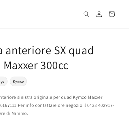
Accedi
Carrello
a anteriore SX quad
 Maxxer 300cc
ogo
Kymco
nteriore sinistra originale per quad Kymco Maxxer
00167111.Per info contattare ore negozio il 0438 402917-
ere di Mimmo.