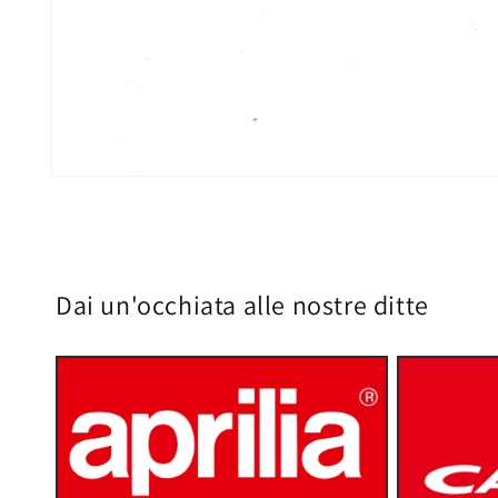
Apri
contenuti
multimediali
1
in
finestra
modale
Dai un'occhiata alle nostre ditte