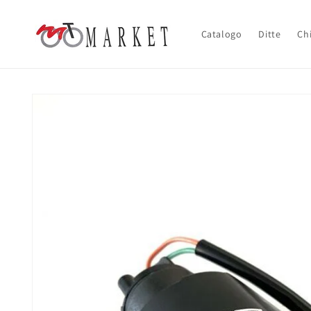
Vai
direttamente
ai contenuti
Catalogo
Ditte
Ch
Passa alle
informazioni
sul prodotto