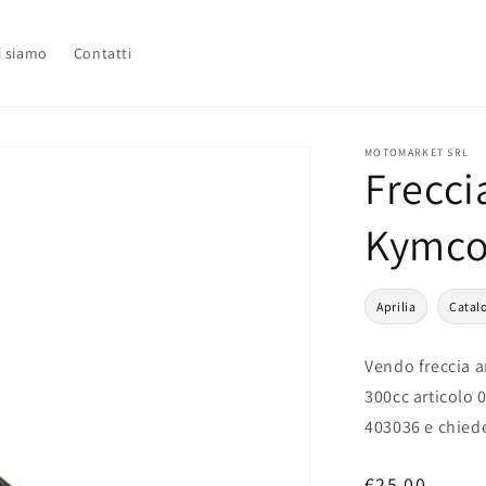
i siamo
Contatti
MOTOMARKET SRL
Frecci
Kymco
Aprilia
Catal
Vendo freccia a
300cc articolo 
403036 e chied
Prezzo
€25,00