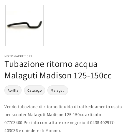
multimediali
1
in
finestra
modale
MOTOMARKET SRL
Tubazione ritorno acqua
Malaguti Madison 125-150cc
Aprilia
Catalogo
Malaguti
Vendo tubazione di ritorno liquido di raffreddamento usata
per scooter Malaguti Madison 125-150cc articolo
07703400.Per info contattare ore negozio il 0438 402917-
403036 e chiedere di Mimmo.