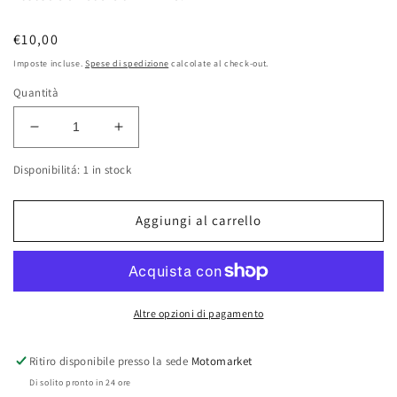
Prezzo
€10,00
di
Imposte incluse.
Spese di spedizione
calcolate al check-out.
listino
Quantità
Diminuisci
Aumenta
quantità
quantità
Disponibilitá: 1 in stock
per
per
Tubazione
Tubazione
ritorno
ritorno
Aggiungi al carrello
acqua
acqua
Malaguti
Malaguti
Madison
Madison
125-
125-
150cc
150cc
Altre opzioni di pagamento
Ritiro disponibile presso la sede
Motomarket
Di solito pronto in 24 ore