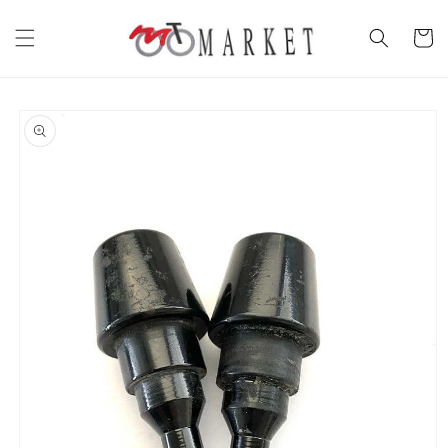
Vai
direttamente
Carrell
ai contenuti
Passa alle
informazioni
sul prodotto