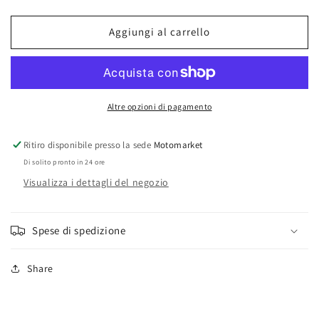
Contrappesi
Contrappesi
manubrio
manubrio
Aggiungi al carrello
Malaguti
Malaguti
Madison-
Madison-
Centro-
Centro-
Blog
Blog
Altre opzioni di pagamento
Ritiro disponibile presso la sede
Motomarket
Di solito pronto in 24 ore
Visualizza i dettagli del negozio
Spese di spedizione
Share