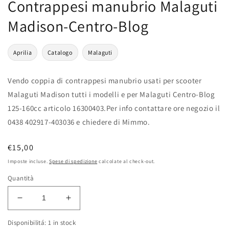
Contrappesi manubrio Malaguti
Madison-Centro-Blog
Aprilia
Catalogo
Malaguti
Vendo coppia di contrappesi manubrio usati per scooter
Malaguti Madison tutti i modelli e per Malaguti Centro-Blog
125-160cc articolo 16300403.Per info contattare ore negozio il
0438 402917-403036 e chiedere di Mimmo.
Prezzo
€15,00
di
Imposte incluse.
Spese di spedizione
calcolate al check-out.
listino
Quantità
Diminuisci
Aumenta
quantità
quantità
Disponibilitá: 1 in stock
per
per