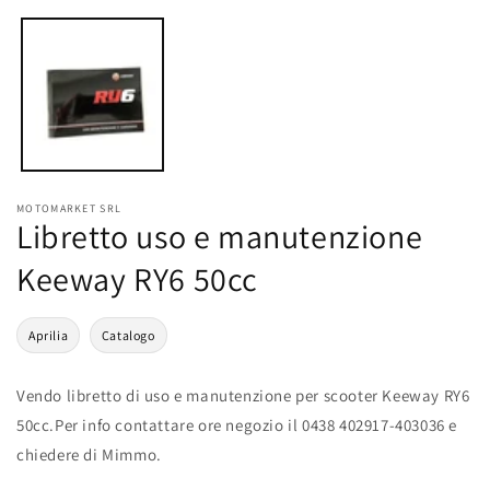
multimediali
1
in
finestra
modale
MOTOMARKET SRL
Libretto uso e manutenzione
Keeway RY6 50cc
Aprilia
Catalogo
Vendo libretto di uso e manutenzione per scooter Keeway RY6
50cc.Per info contattare ore negozio il 0438 402917-403036 e
chiedere di Mimmo.