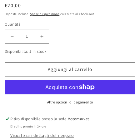
Prezzo
€20,00
di
Imposte incluse.
Spese di spedizione
calcolate al check-out.
listino
Quantità
Diminuisci
Aumenta
quantità
quantità
Disponibilitá: 1 in stock
per
per
Libretto
Libretto
uso
uso
Aggiungi al carrello
e
e
manutenzione
manutenzione
Keeway
Keeway
RY6
RY6
50cc
50cc
Altre opzioni di pagamento
Ritiro disponibile presso la sede
Motomarket
Di solito pronto in 24 ore
Visualizza i dettagli del negozio