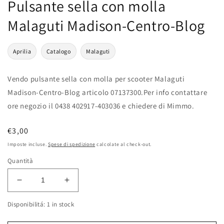
Pulsante sella con molla
Malaguti Madison-Centro-Blog
Aprilia
Catalogo
Malaguti
Vendo pulsante sella con molla per scooter Malaguti
Madison-Centro-Blog articolo 07137300.Per info contattare
ore negozio il 0438 402917-403036 e chiedere di Mimmo.
Prezzo
€3,00
di
Imposte incluse.
Spese di spedizione
calcolate al check-out.
listino
Quantità
Diminuisci
Aumenta
quantità
quantità
Disponibilitá: 1 in stock
per
per
Pulsante
Pulsante