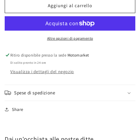
sella
sella
Aggiungi al carrello
con
con
molla
molla
Malaguti
Malaguti
Madison-
Madison-
Centro-
Centro-
Altre opzioni di pagamento
Blog
Blog
Ritiro disponibile presso la sede
Motomarket
Di solito pronto in 24 ore
Visualizza i dettagli del negozio
Spese di spedizione
Share
Dai un'occhiata alle nostre ditte