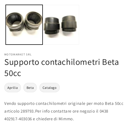
multimediali
m
1
2
in
i
finestra
f
modale
m
MOTOMARKET SRL
Supporto contachilometri Beta
50cc
Aprilia
Beta
Catalogo
Vendo supporto contachilometri originale per moto Beta 50cc
articolo 289793.Per info contattare ore negozio il 0438
402917-403036 e chiedere di Mimmo.