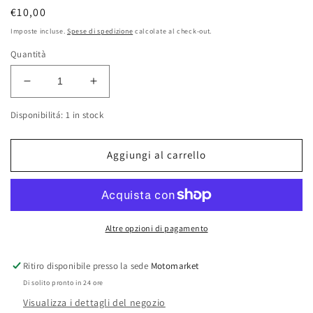
Prezzo
€10,00
di
Imposte incluse.
Spese di spedizione
calcolate al check-out.
listino
Quantità
Diminuisci
Aumenta
quantità
quantità
Disponibilitá: 1 in stock
per
per
Supporto
Supporto
contachilometri
contachilometri
Aggiungi al carrello
Beta
Beta
50cc
50cc
Altre opzioni di pagamento
Ritiro disponibile presso la sede
Motomarket
Di solito pronto in 24 ore
Visualizza i dettagli del negozio