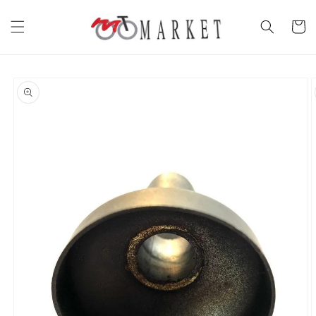
Vai
direttamente
Carrell
ai contenuti
Passa alle
informazioni
sul prodotto