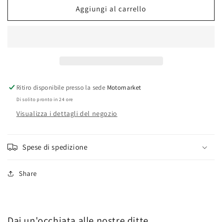
silenziatore
silenziatore
Aggiungi al carrello
Beta
Beta
trial
trial
TR32
TR32
Ritiro disponibile presso la sede
Motomarket
Di solito pronto in 24 ore
Visualizza i dettagli del negozio
Spese di spedizione
Share
Dai un'occhiata alle nostre ditte