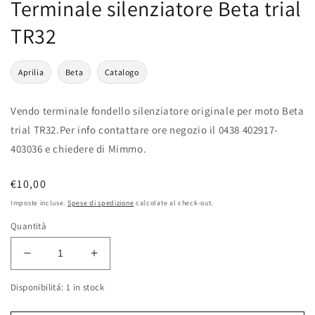
Terminale silenziatore Beta trial
TR32
Aprilia
Beta
Catalogo
Vendo terminale fondello silenziatore originale per moto Beta
trial TR32.Per info contattare ore negozio il 0438 402917-
403036 e chiedere di Mimmo.
Prezzo
€10,00
di
Imposte incluse.
Spese di spedizione
calcolate al check-out.
listino
Quantità
Diminuisci
Aumenta
quantità
quantità
Disponibilitá: 1 in stock
per
per
Terminale
Terminale