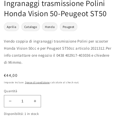
Ingranaggi trasmissione Polini
Honda Vision 50-Peugeot ST50
Aprilia
Catalogo
Honda
Peugeot
Vendo coppia di ingranaggi trasmissione Polini per scooter
Honda Vision 50cc e per Peugeot ST50cc articolo 2021312.Per
info contattare ore negozio il 0438 402917-403036 e chiedere
di Mimmo.
Prezzo
€44,00
di
Imposte incluse.
Spese di spedizione
calcolate al check-out.
listino
Quantità
Diminuisci
Aumenta
quantità
quantità
Disponibilitá: 1 in stock
per
per