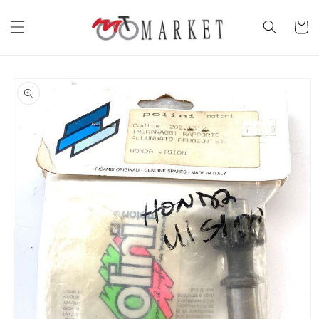
Vai
direttamente
Carrell
ai contenuti
Passa alle
informazioni
sul prodotto