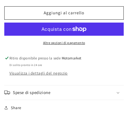
Ingranaggi
Ingranaggi
trasmissione
trasmissione
Aggiungi al carrello
Polini
Polini
Honda
Honda
Vision
Vision
50-
50-
Peugeot
Peugeot
Altre opzioni di pagamento
ST50
ST50
Ritiro disponibile presso la sede
Motomarket
Di solito pronto in 24 ore
Visualizza i dettagli del negozio
Spese di spedizione
Share