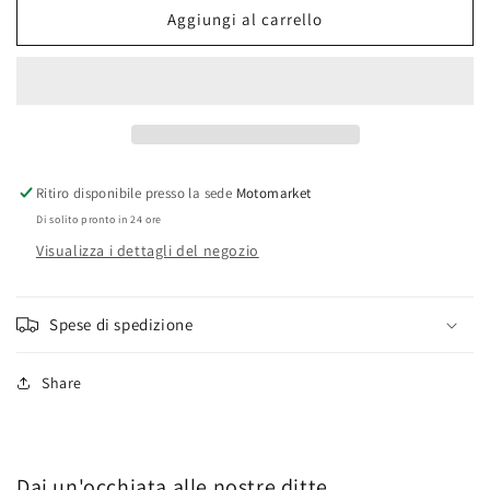
supporto
supporto
Aggiungi al carrello
clacson
clacson
Piaggio
Piaggio
Ciao
Ciao
PX
PX
50cc
50cc
Ritiro disponibile presso la sede
Motomarket
Di solito pronto in 24 ore
Visualizza i dettagli del negozio
Spese di spedizione
Share
Dai un'occhiata alle nostre ditte