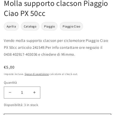
Molla supporto clacson Piaggio
Ciao PX 50cc
Aprilia
Catalogo
Piaggio
Piaggio Ciao
Vendo molla supporto clacson per ciclomotore Piaggio Ciao
PX 50cc articolo 241549.Per info contattare ore negozio il
0438 402917-403036 e chiedere di Mimmo.
Prezzo
€5,00
di
Imposte incluse.
Spese di spedizione
calcolate al check-out.
listino
Quantità
Diminuisci
Aumenta
quantità
quantità
Disponibilitá: 3 in stock
per
per
Molla
Molla