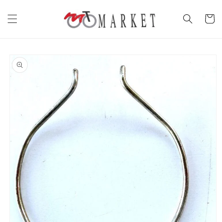
Vai
direttamente
Carrell
ai contenuti
Passa alle
informazioni
sul prodotto