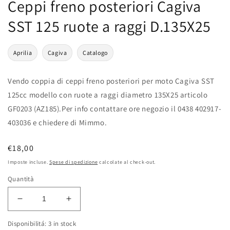
Ceppi freno posteriori Cagiva
SST 125 ruote a raggi D.135X25
Aprilia
Cagiva
Catalogo
Vendo coppia di ceppi freno posteriori per moto Cagiva SST
125cc modello con ruote a raggi diametro 135X25 articolo
GF0203 (AZ185).Per info contattare ore negozio il 0438 402917-
403036 e chiedere di Mimmo.
Prezzo
€18,00
di
Imposte incluse.
Spese di spedizione
calcolate al check-out.
listino
Quantità
Diminuisci
Aumenta
quantità
quantità
Disponibilitá: 3 in stock
per
per