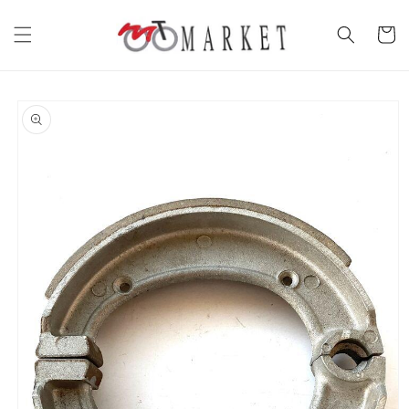
Vai
direttamente
Carrell
ai contenuti
Passa alle
informazioni
sul prodotto