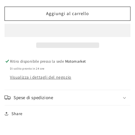
Ceppi
Ceppi
freno
freno
Aggiungi al carrello
posteriori
posteriori
Cagiva
Cagiva
SST
SST
125
125
ruote
ruote
a
a
raggi
raggi
D.135X25
D.135X25
Ritiro disponibile presso la sede
Motomarket
Di solito pronto in 24 ore
Visualizza i dettagli del negozio
Spese di spedizione
Share