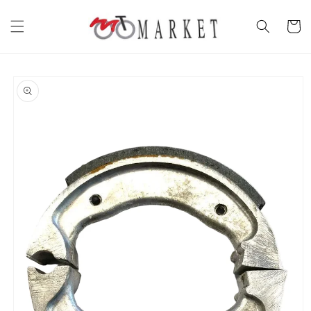
Vai
direttamente
Carrell
ai contenuti
Passa alle
informazioni
sul prodotto