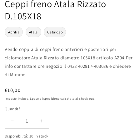
Ceppi freno Atala Rizzato
D.105X18
Aprilia
Atala
Catalogo
Vendo coppia di ceppi freno anteriori e posteriori per
ciclomotore Atala Rizzato diametro 105X18 articolo AZ94.Per
info contattare ore negozio il 0438 402917-403036 e chiedere
di Mimmo.
Prezzo
€10,00
di
Imposte incluse.
Spese di spedizione
calcolate al check-out.
listino
Quantità
Diminuisci
Aumenta
quantità
quantità
Disponibilitá: 10 in stock
per
per