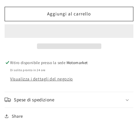
Ceppi
Ceppi
freno
freno
Aggiungi al carrello
Atala
Atala
Rizzato
Rizzato
D.105X18
D.105X18
Ritiro disponibile presso la sede
Motomarket
Di solito pronto in 24 ore
Visualizza i dettagli del negozio
Spese di spedizione
Share