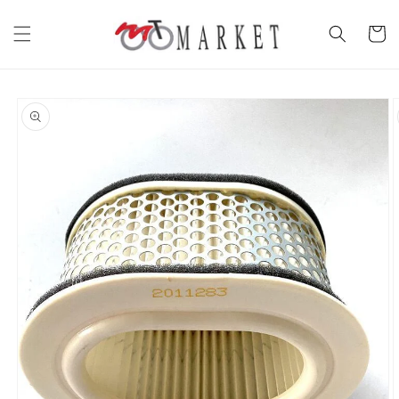
Vai
direttamente
Carrell
ai contenuti
Passa alle
informazioni
sul prodotto