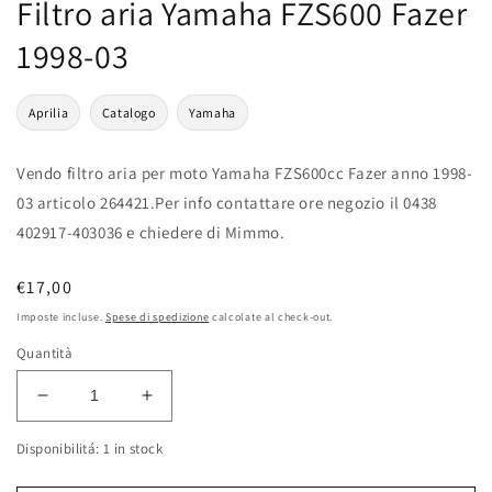
Filtro aria Yamaha FZS600 Fazer
1998-03
Aprilia
Catalogo
Yamaha
Vendo filtro aria per moto Yamaha FZS600cc Fazer anno 1998-
03 articolo 264421.Per info contattare ore negozio il 0438
402917-403036 e chiedere di Mimmo.
Prezzo
€17,00
di
Imposte incluse.
Spese di spedizione
calcolate al check-out.
listino
Quantità
Diminuisci
Aumenta
quantità
quantità
Disponibilitá: 1 in stock
per
per
Filtro
Filtro