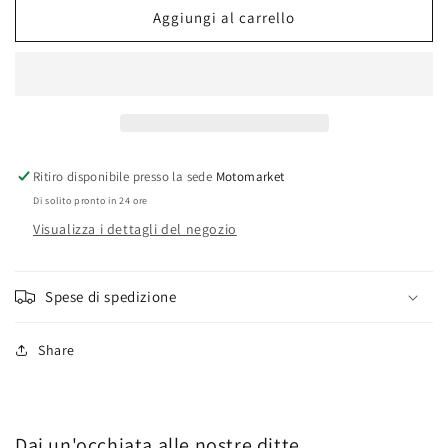
aria
aria
Aggiungi al carrello
Yamaha
Yamaha
FZS600
FZS600
Fazer
Fazer
1998-
1998-
03
03
Ritiro disponibile presso la sede
Motomarket
Di solito pronto in 24 ore
Visualizza i dettagli del negozio
Spese di spedizione
Share
Dai un'occhiata alle nostre ditte