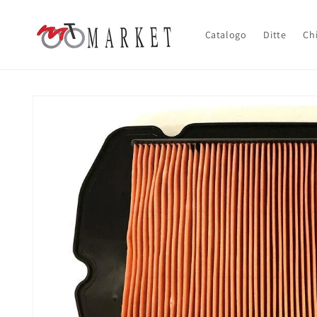
Vai
direttamente
ai contenuti
Catalogo
Ditte
Ch
Passa alle
informazioni
sul prodotto