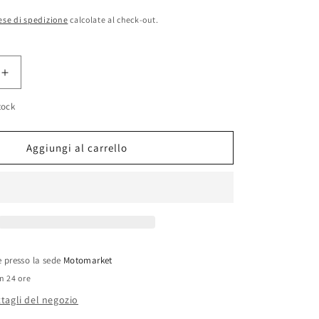
ese di spedizione
calcolate al check-out.
Aumenta
quantità
tock
per
Filtro
aria
Aggiungi al carrello
Honda
CBR600F
1991-
94
le presso la sede
Motomarket
in 24 ore
ttagli del negozio