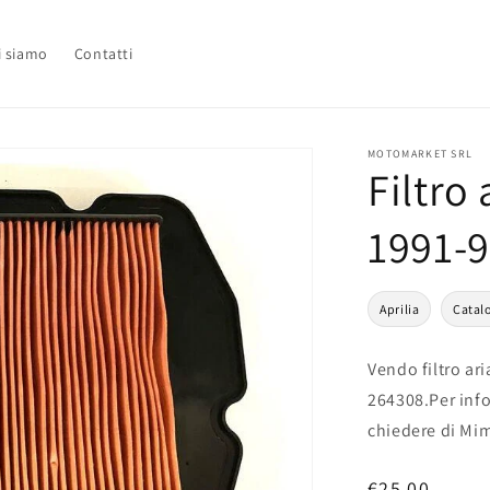
i siamo
Contatti
MOTOMARKET SRL
Filtro
1991-
Aprilia
Catal
Vendo filtro a
264308.Per info
chiedere di Mi
Prezzo
€25,00