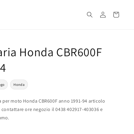
Accedi
Carrello
 aria Honda CBR600F
94
ogo
Honda
ria per moto Honda CBR600F anno 1991-94 articolo
 contattare ore negozio il 0438 402917-403036 e
mmo.