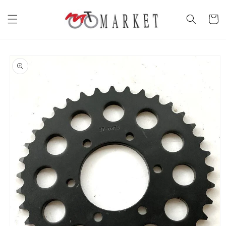
Vai
direttamente
Carrell
ai contenuti
Passa alle
informazioni
sul prodotto