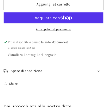
Kawasaki
Kawasaki
Aggiungi al carrello
Z250
Z250
LTD
LTD
art.473-
art.473-
37
37
Altre opzioni di pagamento
Ritiro disponibile presso la sede
Motomarket
Di solito pronto in 24 ore
Visualizza i dettagli del negozio
Spese di spedizione
Share
Dai un'occhiata alle nostre ditte