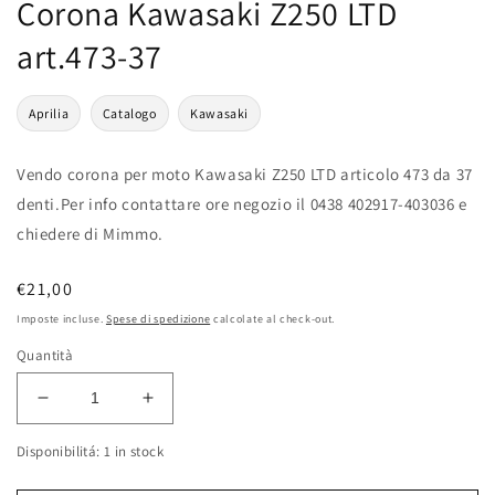
Corona Kawasaki Z250 LTD
art.473-37
Aprilia
Catalogo
Kawasaki
Vendo corona per moto Kawasaki Z250 LTD articolo 473 da 37
denti.Per info contattare ore negozio il 0438 402917-403036 e
chiedere di Mimmo.
Prezzo
€21,00
di
Imposte incluse.
Spese di spedizione
calcolate al check-out.
listino
Quantità
Diminuisci
Aumenta
quantità
quantità
Disponibilitá: 1 in stock
per
per
Corona
Corona