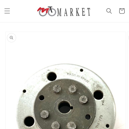
Vai
direttamente
Carrell
ai contenuti
Passa alle
informazioni
sul prodotto