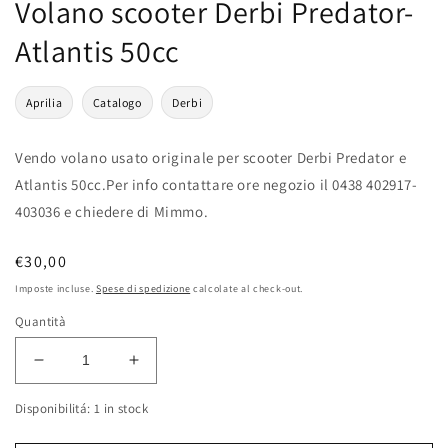
Volano scooter Derbi Predator-
Atlantis 50cc
Aprilia
Catalogo
Derbi
Vendo volano usato originale per scooter Derbi Predator e
Atlantis 50cc.Per info contattare ore negozio il 0438 402917-
403036 e chiedere di Mimmo.
Prezzo
€30,00
di
Imposte incluse.
Spese di spedizione
calcolate al check-out.
listino
Quantità
Diminuisci
Aumenta
quantità
quantità
Disponibilitá: 1 in stock
per
per
Volano
Volano