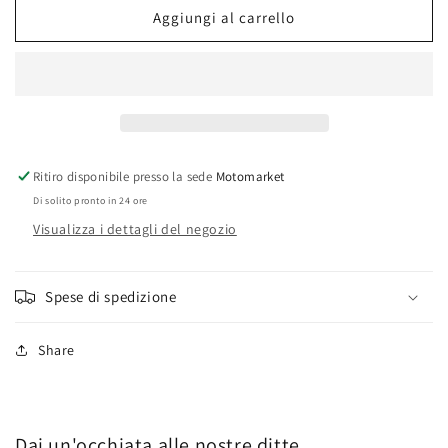
scooter
scooter
Aggiungi al carrello
Derbi
Derbi
Predator-
Predator-
Atlantis
Atlantis
50cc
50cc
Ritiro disponibile presso la sede
Motomarket
Di solito pronto in 24 ore
Visualizza i dettagli del negozio
Spese di spedizione
Share
Dai un'occhiata alle nostre ditte