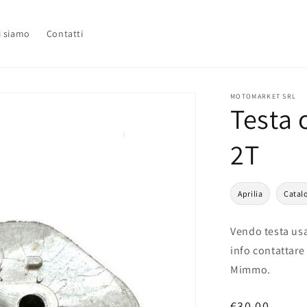
i siamo
Contatti
MOTOMARKET SRL
Testa 
2T
Aprilia
Catal
Vendo testa usa
info contattare
Mimmo.
Prezzo
€30,00