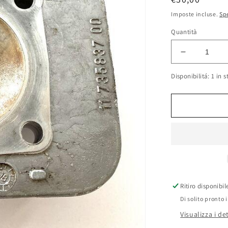
di
Imposte incluse.
Sp
listino
Quantità
Diminuisci
quantità
Disponibilitá: 1 in s
per
Testa
originale
Peugeot
100cc
2T
Ritiro disponibi
Di solito pronto 
Visualizza i de