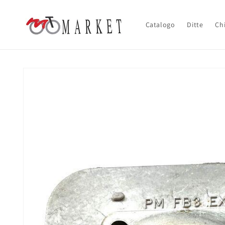
Vai
direttamente
ai contenuti
Catalogo
Ditte
Ch
Passa alle
informazioni
sul prodotto