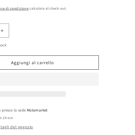
ese di spedizione
calcolate al check-out.
Aumenta
quantità
tock
per
Testa
originale
Aggiungi al carrello
Peugeot
100cc
2T
le presso la sede
Motomarket
in 24 ore
ttagli del negozio