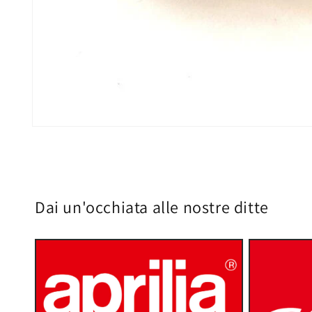
Apri
contenuti
multimediali
2
in
finestra
modale
Dai un'occhiata alle nostre ditte