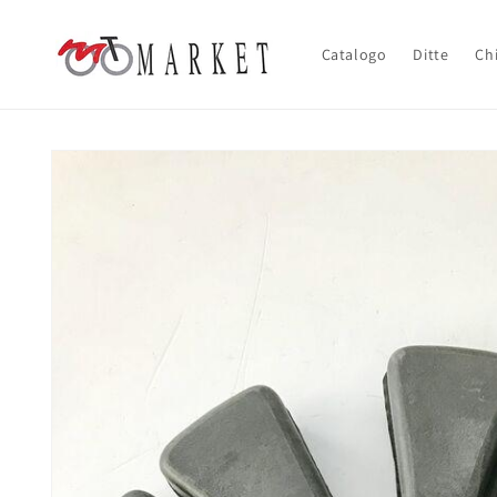
Vai
direttamente
ai contenuti
Catalogo
Ditte
Ch
Passa alle
informazioni
sul prodotto