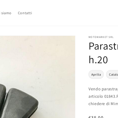
i siamo
Contatti
MOTOMARKET SRL
Parast
h.20
Aprilia
Catal
Vendo parastra
articolo 01843.
chiedere di Mi
Prezzo
€35,00