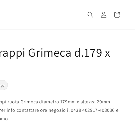
Accedi
Carrello
rappi Grimeca d.179 x
ogo
ppi ruota Grimeca diametro 179mm x altezza 20mm
Per info contattare ore negozio il 0438 402917-403036 e
mmo.