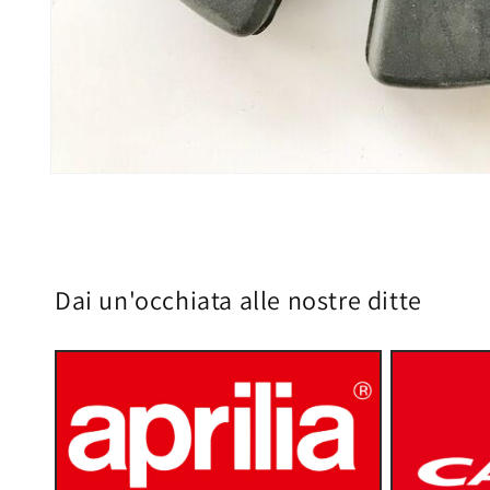
Apri
contenuti
multimediali
1
in
finestra
modale
Dai un'occhiata alle nostre ditte