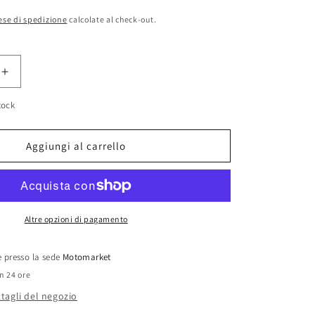
ese di spedizione
calcolate al check-out.
Aumenta
quantità
tock
per
i
Parastrappi
Grimeca
Aggiungi al carrello
d.179
x
h.20
Altre opzioni di pagamento
le presso la sede
Motomarket
in 24 ore
ttagli del negozio