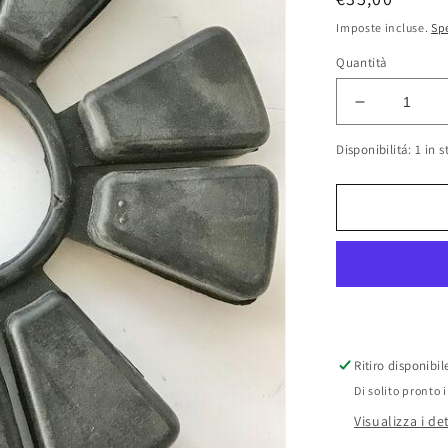
di
Imposte incluse.
Sp
listino
Quantità
Diminuisci
quantità
Disponibilitá: 1 in s
per
Parastrapp
Grimeca
d.179
x
h.20
Ritiro disponibi
Di solito pronto 
Visualizza i de