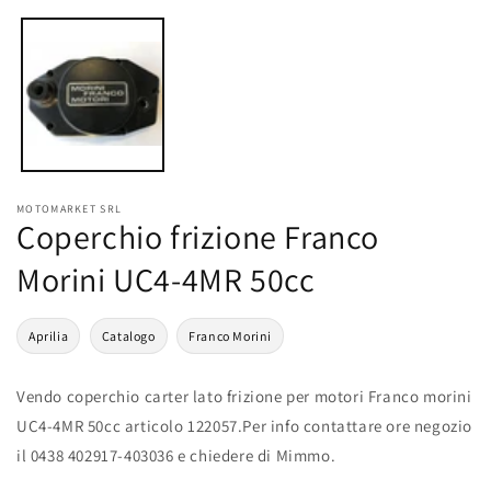
multimediali
1
in
finestra
modale
MOTOMARKET SRL
Coperchio frizione Franco
Morini UC4-4MR 50cc
Aprilia
Catalogo
Franco Morini
Vendo coperchio carter lato frizione per motori Franco morini
UC4-4MR 50cc articolo 122057.Per info contattare ore negozio
il 0438 402917-403036 e chiedere di Mimmo.