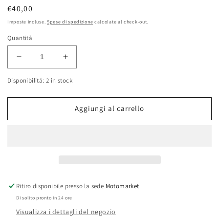
Prezzo
€40,00
di
Imposte incluse.
Spese di spedizione
calcolate al check-out.
listino
Quantità
Diminuisci
Aumenta
quantità
quantità
Disponibilitá: 2 in stock
per
per
Coperchio
Coperchio
frizione
frizione
Aggiungi al carrello
Franco
Franco
Morini
Morini
UC4-
UC4-
4MR
4MR
50cc
50cc
Ritiro disponibile presso la sede
Motomarket
Di solito pronto in 24 ore
Visualizza i dettagli del negozio