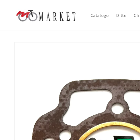
Vai
direttamente
ai contenuti
Catalogo
Ditte
Ch
Passa alle
informazioni
sul prodotto