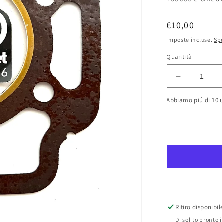
Prezzo
€10,00
di
Imposte incluse.
Sp
listino
Quantità
Diminuisci
quantità
Abbiamo piú di 10 u
per
Guarnizion
testa
Gilera
RX
125
Arizona-
RV
125
originale
art.323441
Ritiro disponibi
Di solito pronto 