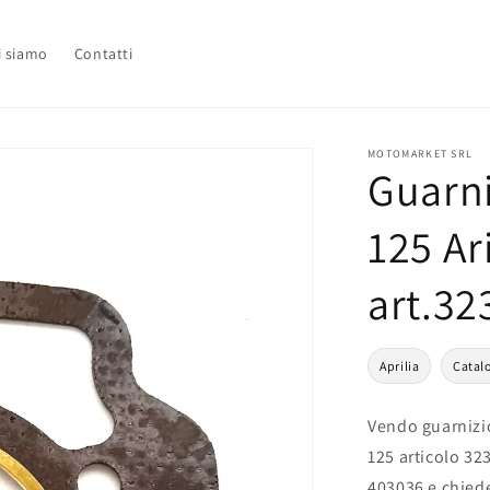
i siamo
Contatti
MOTOMARKET SRL
Guarni
125 Ar
art.32
Aprilia
Catal
Vendo guarnizio
125 articolo 32
403036 e chied