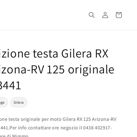
Accedi
Carrello
zione testa Gilera RX
izona-RV 125 originale
3441
ogo
Gilera
ne testa originale per moto Gilera RX 125 Arizona-RV
3441.Per info contattare ore negozio il 0438 402917-
ere di Mimmo.