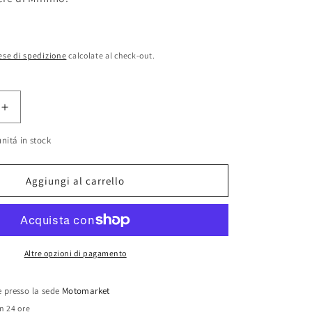
ese di spedizione
calcolate al check-out.
Aumenta
quantità
nitá in stock
per
e
Guarnizione
testa
Aggiungi al carrello
Gilera
RX
125
Arizona-
RV
Altre opzioni di pagamento
125
originale
art.323441
le presso la sede
Motomarket
in 24 ore