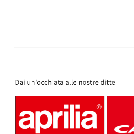
Apri
contenuti
multimediali
1
in
finestra
modale
Dai un'occhiata alle nostre ditte