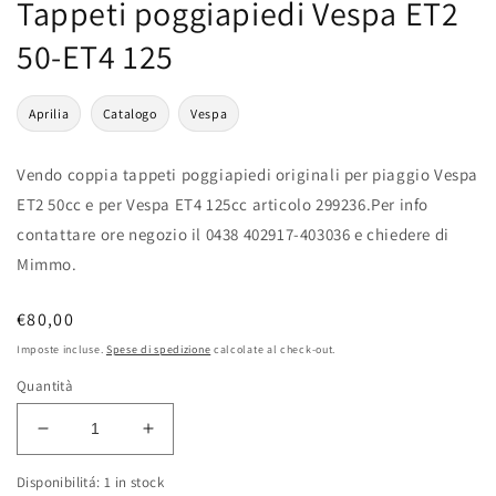
Tappeti poggiapiedi Vespa ET2
50-ET4 125
Aprilia
Catalogo
Vespa
Vendo coppia tappeti poggiapiedi originali per piaggio Vespa
ET2 50cc e per Vespa ET4 125cc articolo 299236.Per info
contattare ore negozio il 0438 402917-403036 e chiedere di
Mimmo.
Prezzo
€80,00
di
Imposte incluse.
Spese di spedizione
calcolate al check-out.
listino
Quantità
Diminuisci
Aumenta
quantità
quantità
Disponibilitá: 1 in stock
per
per