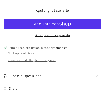
Tappeti
Tappeti
poggiapiedi
poggiapiedi
Aggiungi al carrello
Vespa
Vespa
ET2
ET2
50-
50-
ET4
ET4
125
125
Altre opzioni di pagamento
Ritiro disponibile presso la sede
Motomarket
Di solito pronto in 24 ore
Visualizza i dettagli del negozio
Spese di spedizione
Share