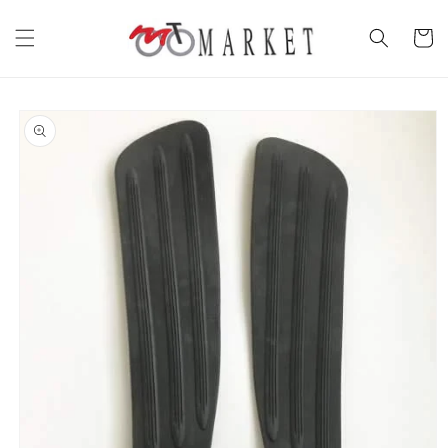
Vai
direttamente
Carrell
ai contenuti
Passa alle
informazioni
sul prodotto