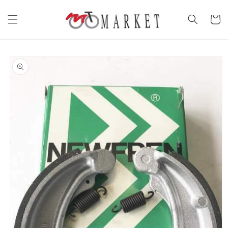
Vai
direttamente
Carrell
ai contenuti
Passa alle
informazioni
sul prodotto