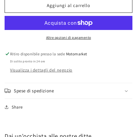
freno
freno
Aggiungi al carrello
posteriori
posteriori
Honda
Honda
XL500S
XL500S
Altre opzioni di pagamento
Ritiro disponibile presso la sede
Motomarket
Di solito pronto in 24 ore
Visualizza i dettagli del negozio
Spese di spedizione
Share
Dai un'occhiata alle nostre ditte