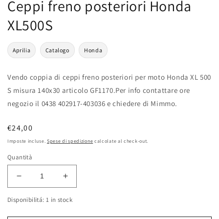
Ceppi freno posteriori Honda
XL500S
Aprilia
Catalogo
Honda
Vendo coppia di ceppi freno posteriori per moto Honda XL 500
S misura 140x30 articolo GF1170.Per info contattare ore
negozio il 0438 402917-403036 e chiedere di Mimmo.
Prezzo
€24,00
di
Imposte incluse.
Spese di spedizione
calcolate al check-out.
listino
Quantità
Diminuisci
Aumenta
quantità
quantità
Disponibilitá: 1 in stock
per
per
Ceppi
Ceppi