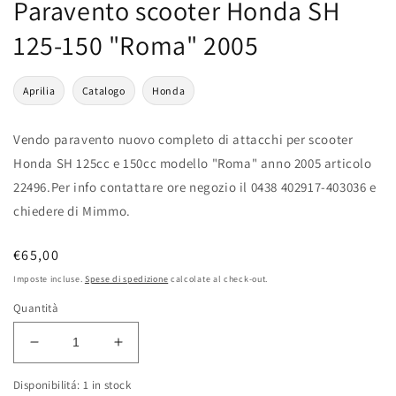
Paravento scooter Honda SH
125-150 "Roma" 2005
Aprilia
Catalogo
Honda
Vendo paravento nuovo completo di attacchi per scooter
Honda SH 125cc e 150cc modello "Roma" anno 2005 articolo
22496.Per info contattare ore negozio il 0438 402917-403036 e
chiedere di Mimmo.
Prezzo
€65,00
di
Imposte incluse.
Spese di spedizione
calcolate al check-out.
listino
Quantità
Diminuisci
Aumenta
quantità
quantità
Disponibilitá: 1 in stock
per
per