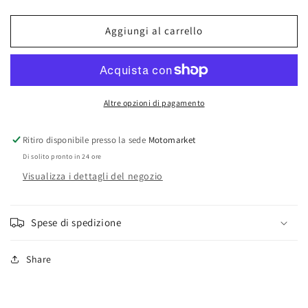
Paravento
Paravento
scooter
scooter
Aggiungi al carrello
Honda
Honda
SH
SH
125-
125-
150
150
&quot;Roma&quot;
&quot;Roma&quot;
Altre opzioni di pagamento
2005
2005
Ritiro disponibile presso la sede
Motomarket
Di solito pronto in 24 ore
Visualizza i dettagli del negozio
Spese di spedizione
Share