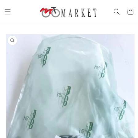
Vai
direttamente
Carrell
ai contenuti
Passa alle
informazioni
sul prodotto