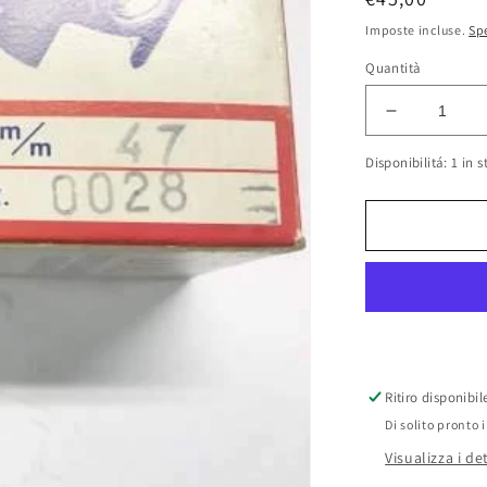
di
Imposte incluse.
Sp
listino
Quantità
Diminuisci
quantità
Disponibilitá: 1 in s
per
Pistone
Vespa
DR
75cc
art.0028
D.47,00
Ritiro disponibi
Di solito pronto 
Visualizza i de