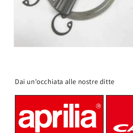
Apri
contenuti
multimediali
1
in
finestra
modale
Dai un'occhiata alle nostre ditte