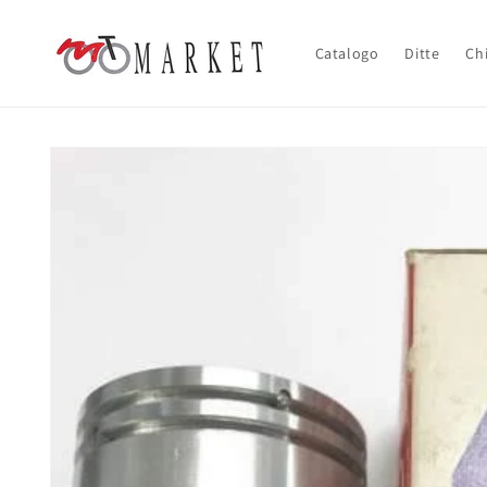
Vai
direttamente
ai contenuti
Catalogo
Ditte
Ch
Passa alle
informazioni
sul prodotto