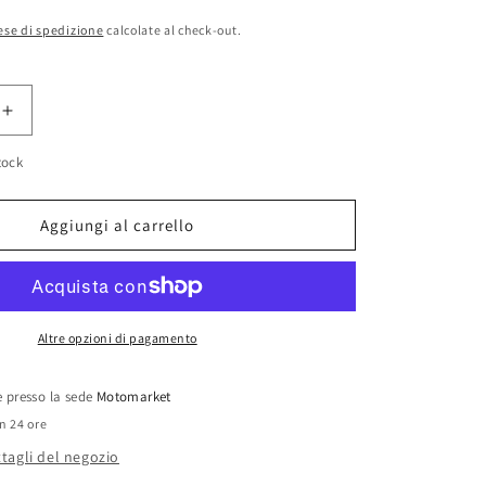
ese di spedizione
calcolate al check-out.
Aumenta
quantità
tock
per
Pistone
Vespa
Aggiungi al carrello
DR
75cc
art.0028
D.47,00
Altre opzioni di pagamento
le presso la sede
Motomarket
in 24 ore
ttagli del negozio