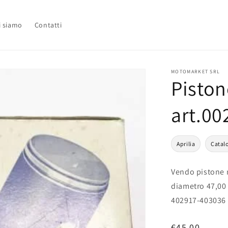
i siamo
Contatti
MOTOMARKET SRL
Piston
art.00
Aprilia
Catal
Vendo pistone n
diametro 47,00 
402917-403036 
Prezzo
€45,00